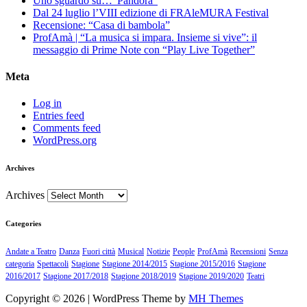
Uno sguardo su…”Pandora”
Dal 24 luglio l’VIII edizione di FRAleMURA Festival
Recensione: “Casa di bambola”
ProfAmà | “La musica si impara. Insieme si vive”: il
messaggio di Prime Note con “Play Live Together”
Meta
Log in
Entries feed
Comments feed
WordPress.org
Archives
Archives
Categories
Andate a Teatro
Danza
Fuori città
Musical
Notizie
People
ProfAmà
Recensioni
Senza
categoria
Spettacoli
Stagione
Stagione 2014/2015
Stagione 2015/2016
Stagione
2016/2017
Stagione 2017/2018
Stagione 2018/2019
Stagione 2019/2020
Teatri
Copyright © 2026 | WordPress Theme by
MH Themes