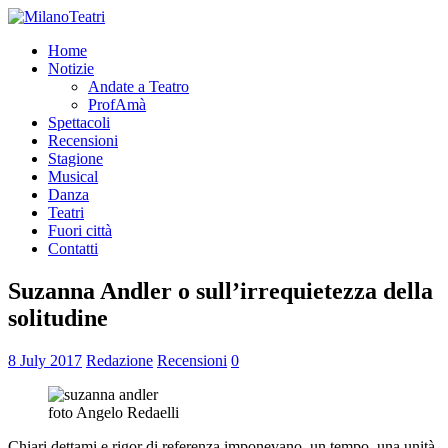
Home
Notizie
Andate a Teatro
ProfAmà
Spettacoli
Recensioni
Stagione
Musical
Danza
Teatri
Fuori città
Contatti
Suzanna Andler o sull’irrequietezza della
solitudine
8 July 2017
Redazione
Recensioni
0
foto Angelo Redaelli
Chiari dettami e rigor di referenza imponevano, un tempo, una unità