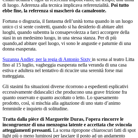
di luogo. Aderenza alla tecnica implicava referenzialità.
Poi tutto
ebbe fine, la referenza si mascherò da camaleonte.
Fortuna o disgrazia, il fantasma dell’unità torna quando in un luogo
unico ci si sente costretti, quando si ha desiderio di abitare altri
luoghi, quando subentra la consapevolezza a farci accorgere della
stasi in un medesimo luogo, in una stessa stanza. Per di più
quando,ad abitare quel luogo, vi sono le angustie e paturnie di una
donna esasperata.
Suzanna Andler, per la regia di Antonio Sixty
in scena al teatro Litta
fino al 15 luglio, vagheggia esasperata nella veranda di una casa
estiva e adultera nel tentativo di ricucire una serenità forse mai
tratteggiata.
Gli stasimi fra situazioni diverse ricorrono a espedienti esplicativi
eccessivamente didascalici che producono una grave frizione fra
quanto osservato e quanto ascoltato o letto. Lo spaesamento
prodotto, così, si mischia alla agitazione di uno stato d’animo
femminile e inquieto di solitudine.
Tratta dalla pièce di Marguerite Duras, l’opera rincorre le
incongruenze di una menzogna latente e accettata che svincola
atteggiamenti pressanti.
La scena ripropone chiaroscuri fatti di spot
light più o meno luminosi per lasciare il posto ad un andamento