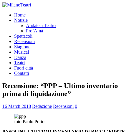
Home
Notizie
Andate a Teatro
ProfAmà
Spettacoli
Recensioni
Stagione
Musical
Danza
Teatri
Fuori città
Contatti
Recensione: “PPP – Ultimo inventario
prima di liquidazione”
16 March 2018
Redazione
Recensioni
0
foto Paolo Porto
PASOLINI, L’ULTIMO INVENTARIO DI RICCI / FORTE