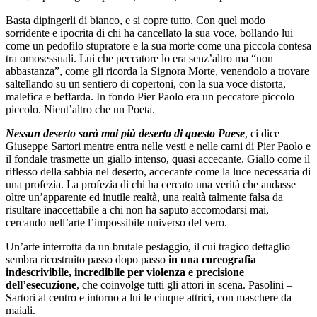
Basta dipingerli di bianco, e si copre tutto. Con quel modo
sorridente e ipocrita di chi ha cancellato la sua voce, bollando lui
come un pedofilo stupratore e la sua morte come una piccola contesa
tra omosessuali. Lui che peccatore lo era senz’altro ma “non
abbastanza”, come gli ricorda la Signora Morte, venendolo a trovare
saltellando su un sentiero di copertoni, con la sua voce distorta,
malefica e beffarda. In fondo Pier Paolo era un peccatore piccolo
piccolo. Nient’altro che un Poeta.
Nessun deserto sarà mai più deserto di questo Paese
, ci dice
Giuseppe Sartori mentre entra nelle vesti e nelle carni di Pier Paolo e
il fondale trasmette un giallo intenso, quasi accecante. Giallo come il
riflesso della sabbia nel deserto, accecante come la luce necessaria di
una profezia. La profezia di chi ha cercato una verità che andasse
oltre un’apparente ed inutile realtà, una realtà talmente falsa da
risultare inaccettabile a chi non ha saputo accomodarsi mai,
cercando nell’arte l’impossibile universo del vero.
Un’arte interrotta da un brutale pestaggio, il cui tragico dettaglio
sembra ricostruito passo dopo passo
in una coreografia
indescrivibile, incredibile per violenza e precisione
dell’esecuzione
, che coinvolge tutti gli attori in scena. Pasolini –
Sartori al centro e intorno a lui le cinque attrici, con maschere da
maiali.