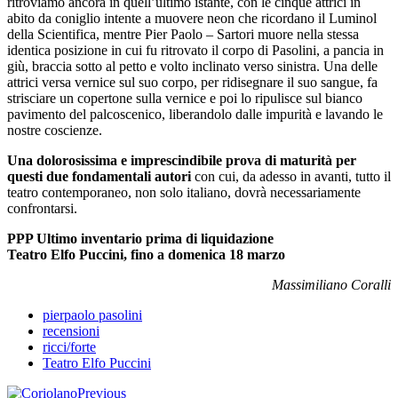
ritroviamo ancora in quell’ultimo istante, con le cinque attrici in
abito da coniglio intente a muovere neon che ricordano il Luminol
della Scientifica, mentre Pier Paolo – Sartori muore nella stessa
identica posizione in cui fu ritrovato il corpo di Pasolini, a pancia in
giù, braccia sotto al petto e volto inclinato verso sinistra. Una delle
attrici versa vernice sul suo corpo, per ridisegnare il suo sangue, fa
strisciare un copertone sulla vernice e poi lo ripulisce sul bianco
pavimento del palcoscenico, liberandolo dalle impurità e lavando le
nostre coscienze.
Una dolorosissima e imprescindibile prova di maturità per
questi due fondamentali autori
con cui, da adesso in avanti, tutto il
teatro contemporaneo, non solo italiano, dovrà necessariamente
confrontarsi.
PPP Ultimo inventario prima di liquidazione
Teatro Elfo Puccini, fino a domenica 18 marzo
Massimiliano Coralli
pierpaolo pasolini
recensioni
ricci/forte
Teatro Elfo Puccini
Previous