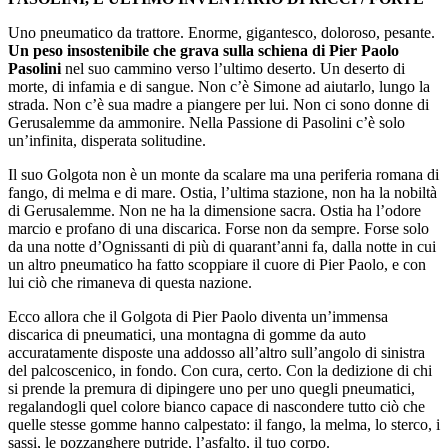
Uno pneumatico da trattore. Enorme, gigantesco, doloroso, pesante.
Un peso insostenibile che grava sulla schiena di Pier Paolo
Pasolini
nel suo cammino verso l’ultimo deserto. Un deserto di
morte, di infamia e di sangue. Non c’è Simone ad aiutarlo, lungo la
strada. Non c’è sua madre a piangere per lui. Non ci sono donne di
Gerusalemme da ammonire. Nella Passione di Pasolini c’è solo
un’infinita, disperata solitudine.
Il suo Golgota non è un monte da scalare ma una periferia romana di
fango, di melma e di mare. Ostia, l’ultima stazione, non ha la nobiltà
di Gerusalemme. Non ne ha la dimensione sacra. Ostia ha l’odore
marcio e profano di una discarica. Forse non da sempre. Forse solo
da una notte d’Ognissanti di più di quarant’anni fa, dalla notte in cui
un altro pneumatico ha fatto scoppiare il cuore di Pier Paolo, e con
lui ciò che rimaneva di questa nazione.
Ecco allora che il Golgota di Pier Paolo diventa un’immensa
discarica di pneumatici, una montagna di gomme da auto
accuratamente disposte una addosso all’altro sull’angolo di sinistra
del palcoscenico, in fondo. Con cura, certo. Con la dedizione di chi
si prende la premura di dipingere uno per uno quegli pneumatici,
regalandogli quel colore bianco capace di nascondere tutto ciò che
quelle stesse gomme hanno calpestato: il fango, la melma, lo sterco, i
sassi, le pozzanghere putride, l’asfalto, il tuo corpo.