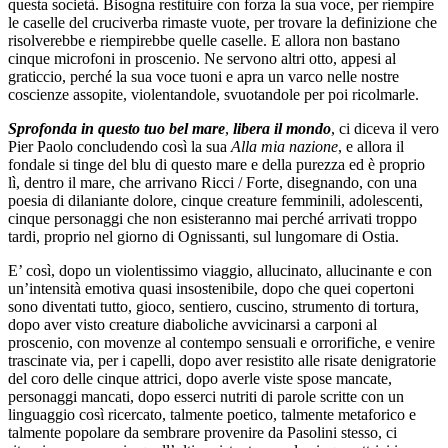
questa società. Bisogna restituire con forza la sua voce, per riempire
le caselle del cruciverba rimaste vuote, per trovare la definizione che
risolverebbe e riempirebbe quelle caselle. E allora non bastano
cinque microfoni in proscenio. Ne servono altri otto, appesi al
graticcio, perché la sua voce tuoni e apra un varco nelle nostre
coscienze assopite, violentandole, svuotandole per poi ricolmarle.
Sprofonda in questo tuo bel mare
,
libera il mondo
, ci diceva il vero
Pier Paolo concludendo così la sua
Alla mia nazione
, e allora il
fondale si tinge del blu di questo mare e della purezza ed è proprio
lì, dentro il mare, che arrivano Ricci / Forte, disegnando, con una
poesia di dilaniante dolore, cinque creature femminili, adolescenti,
cinque personaggi che non esisteranno mai perché arrivati troppo
tardi, proprio nel giorno di Ognissanti, sul lungomare di Ostia.
E’ così, dopo un violentissimo viaggio, allucinato, allucinante e con
un’intensità emotiva quasi insostenibile, dopo che quei copertoni
sono diventati tutto, gioco, sentiero, cuscino, strumento di tortura,
dopo aver visto creature diaboliche avvicinarsi a carponi al
proscenio, con movenze al contempo sensuali e orrorifiche, e venire
trascinate via, per i capelli, dopo aver resistito alle risate denigratorie
del coro delle cinque attrici, dopo averle viste spose mancate,
personaggi mancati, dopo esserci nutriti di parole scritte con un
linguaggio così ricercato, talmente poetico, talmente metaforico e
talmente popolare da sembrare provenire da Pasolini stesso, ci