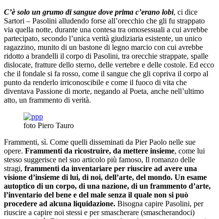
C’è solo un grumo di sangue dove prima c’erano lobi
, ci dice
Sartori – Pasolini alludendo forse all’orecchio che gli fu strappato
via quella notte, durante una contesa tra omosessuali a cui avrebbe
partecipato, secondo l’unica verità giudiziaria esistente, un unico
ragazzino, munito di un bastone di legno marcio con cui avrebbe
ridotto a brandelli il corpo di Pasolini, tra orecchie strappate, spalle
dislocate, fratture dello sterno, delle vertebre e delle costole. Ed ecco
che il fondale si fa rosso, come il sangue che gli copriva il corpo al
punto da renderlo irriconoscibile e come il fuoco di vita che
diventava Passione di morte, negando al Poeta, anche nell’ultimo
atto, un frammento di verità.
foto Piero Tauro
Frammenti, sì. Come quelli disseminati da Pier Paolo nelle sue
opere.
Frammenti da ricostruire, da mettere insieme
, come lui
stesso suggerisce nel suo articolo più famoso, Il romanzo delle
stragi,
frammenti da inventariare per riuscire ad avere una
visione d’insieme di lui, di noi, dell’arte, del mondo. Un esame
autoptico di un corpo, di una nazione, di un frammento d’arte,
l’inventario del bene e del male senza il quale non si può
procedere ad alcuna liquidazione.
Bisogna capire Pasolini, per
riuscire a capire noi stessi e per smascherare (smascherandoci)