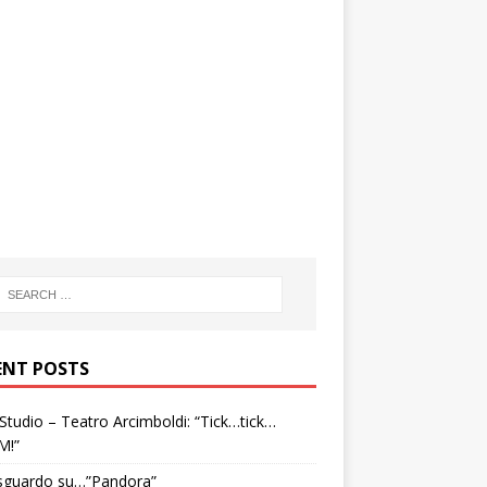
ENT POSTS
tudio – Teatro Arcimboldi: “Tick…tick…
M!”
sguardo su…”Pandora”