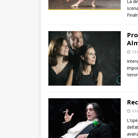
La di
scena
Final
Pro
Alm
19 
Inter
impor
Veron
Rec
6 F
L’ope
dell’
avanz