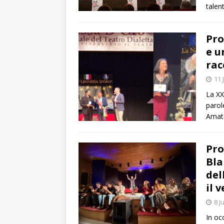
talen
Pro
e u
rac
11 
La XX
parol
Amato
Pro
Bla
del
il 
8 J
In occ