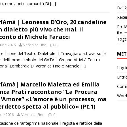
to, emozioni e comunità Di
[…]
Dal 2
Recen
fAmà | Leonessa D’Oro, 20 candeline
ProfA
n dialetto più vivo che mai. Il
il me
conto di Michele Faracci
Toge
June 2026
Veronica Fino
0
MET
 edizione del Teatro Dialettale di Travagliato attraverso le
e dell’uomo simbolo del GATAL, Gruppo Attività Teatrali
riali Lombardia Di Veronica Fino e Michele
[…]
Log i
Entri
fAmà| Marcello Maietta ed Emilia
Comm
nca Prati raccontano “La Procura
Word
l’Amore” «L’amore è un processo, ma
verdetto spetta al pubblico» (Pt.1)
une 2026
Veronica Fino
0
asione dell’anteprima nazionale il regista e l’attrice della