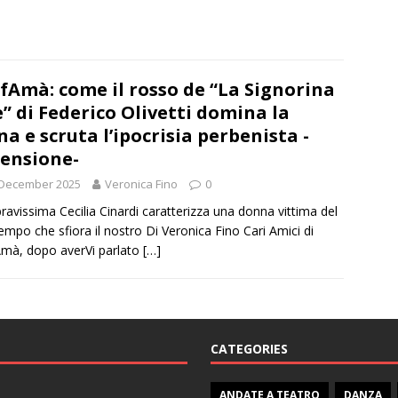
fAmà: come il rosso de “La Signorina
e” di Federico Olivetti domina la
na e scruta l’ipocrisia perbenista -
ensione-
 December 2025
Veronica Fino
0
ravissima Cecilia Cinardi caratterizza una donna vittima del
empo che sfiora il nostro Di Veronica Fino Cari Amici di
mà, dopo averVi parlato
[…]
CATEGORIES
ANDATE A TEATRO
DANZA