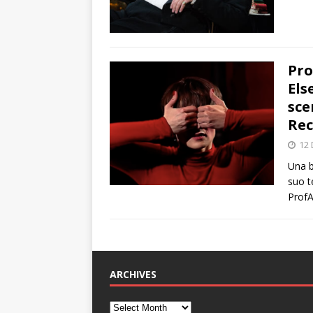
Pro
Els
sce
Rec
12
Una b
suo t
ProfA
ARCHIVES