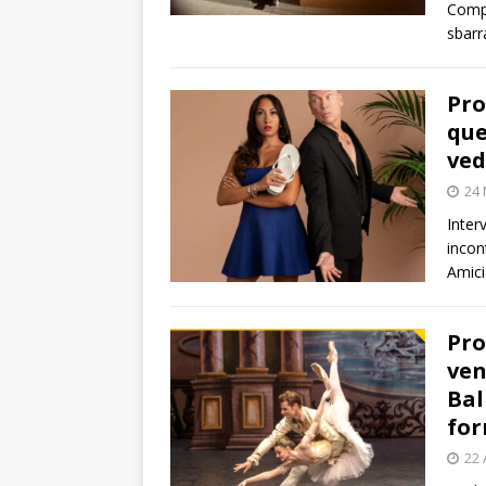
Compa
sbarra
Pro
que
ved
24
Inter
incon
Amici
Pro
ven
Bal
for
22 