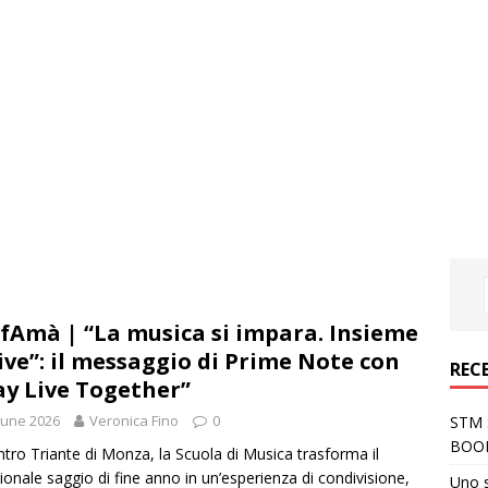
fAmà | “La musica si impara. Insieme
vive”: il messaggio di Prime Note con
REC
ay Live Together”
June 2026
Veronica Fino
0
STM S
BOO
ntro Triante di Monza, la Scuola di Musica trasforma il
zionale saggio di fine anno in un’esperienza di condivisione,
Uno 