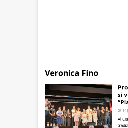
Veronica Fino
Pro
si 
“Pl
14 
Al Ce
tradi