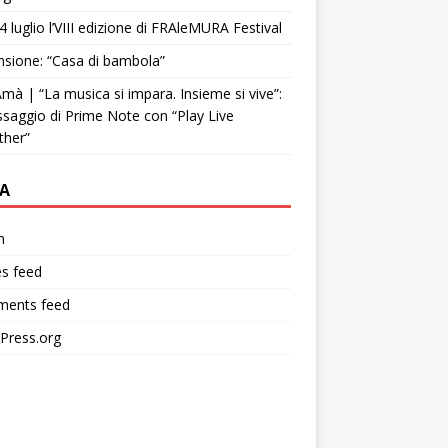
4 luglio l’VIII edizione di FRAleMURA Festival
sione: “Casa di bambola”
mà | “La musica si impara. Insieme si vive”:
ssaggio di Prime Note con “Play Live
ther”
A
n
es feed
ents feed
Press.org