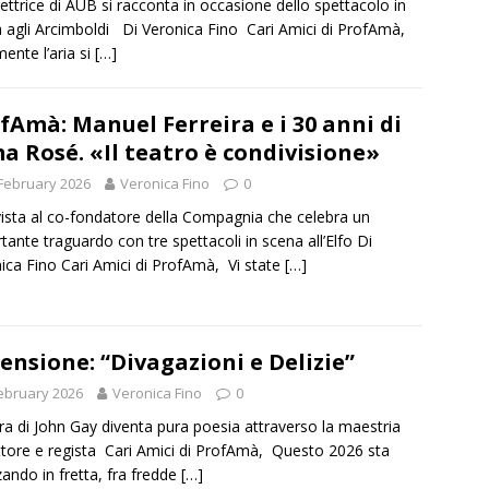
rettrice di AUB si racconta in occasione dello spettacolo in
 agli Arcimboldi Di Veronica Fino Cari Amici di ProfAmà,
mente l’aria si
[…]
fAmà: Manuel Ferreira e i 30 anni di
a Rosé. «Il teatro è condivisione»
February 2026
Veronica Fino
0
vista al co-fondatore della Compagnia che celebra un
tante traguardo con tre spettacoli in scena all’Elfo Di
ica Fino Cari Amici di ProfAmà, Vi state
[…]
ensione: “Divagazioni e Delizie”
ebruary 2026
Veronica Fino
0
ra di John Gay diventa pura poesia attraverso la maestria
attore e regista Cari Amici di ProfAmà, Questo 2026 sta
ando in fretta, fra fredde
[…]