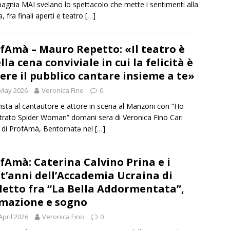
gnia MAI svelano lo spettacolo che mette i sentimenti alla
, fra finali aperti e teatro
[…]
fAmà – Mauro Repetto: «Il teatro è
lla cena conviviale in cui la felicità è
ere il pubblico cantare insieme a te»
 May 2026
Veronica Fino
0
vista al cantautore e attore in scena al Manzoni con “Ho
trato Spider Woman” domani sera di Veronica Fino Cari
 di ProfAmà, Bentornatə nel
[…]
fAmà: Caterina Calvino Prina e i
t’anni dell’Accademia Ucraina di
letto fra “La Bella Addormentata”,
mazione e sogno
April 2026
Veronica Fino
0